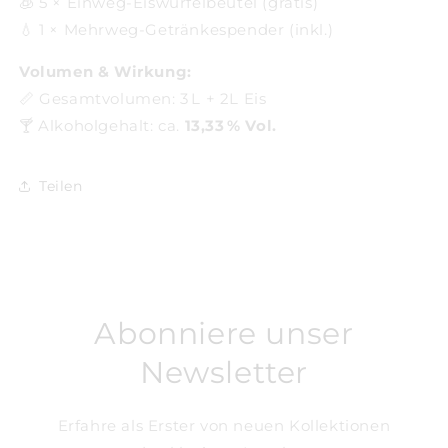
🧊 5 × Einweg-Eiswürfelbeutel (gratis)
💧 1 × Mehrweg-Getränkespender (inkl.)
Volumen & Wirkung:
📏 Gesamtvolumen: 3 L + 2L Eis
🍸 Alkoholgehalt: ca.
13,33 % Vol.
Teilen
Abonniere unser
Newsletter
Erfahre als Erster von neuen Kollektionen