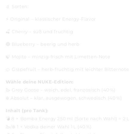
🧃 Sorten:
⚡ Original – klassischer Energy-Flavor
🍒 Cherry – süß und fruchtig
🔵 Blueberry – beerig und herb
🍃 Mojito – minzig-frisch mit Limetten-Note
🍊 Grapefruit – herb-fruchtig mit leichter Bitternote
Wähle deine NUKE-Edition:
🦢 Grey Goose – weich, edel, französisch (40 %)
❄️ Absolut – klar, ausgewogen, schwedisch (40 %)
Inhalt (pro Tank):
💣 8 × Bomba Energy 250 ml (Sorte nach Wahl) = 2 L
🦢/❄️ 1 × Vodka deiner Wahl 1 L (40 %)