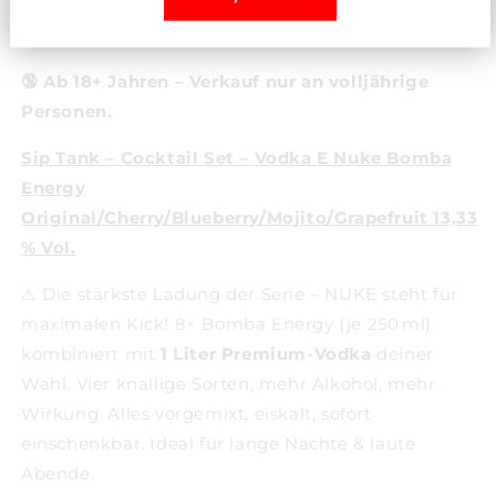
Zufriedenheitsgarantie
Steht dir bei Fragen zur Seite
🔞 Ab 18+ Jahren – Verkauf nur an volljährige
Personen.
Sip Tank – Cocktail Set – Vodka E Nuke Bomba
Energy
Original/Cherry/Blueberry/Mojito/Grapefruit 13,33
% Vol.
⚠️ Die stärkste Ladung der Serie – NUKE steht für
maximalen Kick! 8× Bomba Energy (je 250 ml)
kombiniert mit
1 Liter Premium-Vodka
deiner
Wahl. Vier knallige Sorten, mehr Alkohol, mehr
Wirkung. Alles vorgemixt, eiskalt, sofort
einschenkbar. Ideal für lange Nächte & laute
Abende.