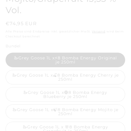
Vol.
Normaler
€74,95 EUR
Preis
Alle Preise sind Endpreise inkl. gesetzlicher MwSt.
Versand
wird beim
Checkout berechnet
Bundel
🦢Grey Goose 1L x⚡8 Bomba Energy Original
je 250ml
🦢Grey Goose 1L x🍒8 Bomba Energy Cherry je
250ml
🦢Grey Goose 1L x🔵8 Bomba Energy
Blueberry je 250ml
🦢Grey Goose 1L x🍃8 Bomba Energy Mojito je
250ml
🦢Grey Goose 1L x 🌸8 Bomba Energy