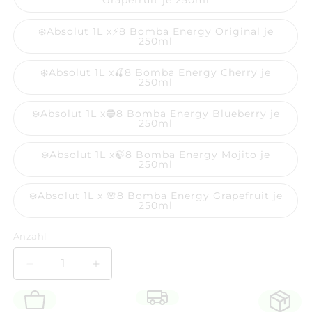
Grapefruit je 250ml
❄️Absolut 1L x⚡8 Bomba Energy Original je
250ml
❄️Absolut 1L x🍒8 Bomba Energy Cherry je
250ml
❄️Absolut 1L x🔵8 Bomba Energy Blueberry je
250ml
❄️Absolut 1L x🍃8 Bomba Energy Mojito je
250ml
❄️Absolut 1L x 🌸8 Bomba Energy Grapefruit je
250ml
Anzahl
Anzahl
Verringere
Erhöhe
die
die
Menge
Menge