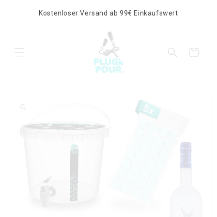
Direkt
zum
Kostenloser Versand ab 99€ Einkaufswert
Inhalt
Warenkorb
duktinformationen
ingen