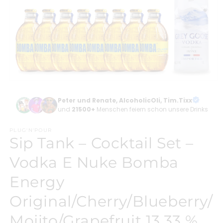
Medien
1
in
Peter und Renate, AlcoholicOli, Tim.Tixx
Modal
und
21500+
Menschen feiern schon unsere Drinks
öffnen
PLUG'N'POUR
Sip Tank – Cocktail Set –
Vodka E Nuke Bomba
Energy
Original/Cherry/Blueberry/
Mojito/Grapefruit 13,33 %