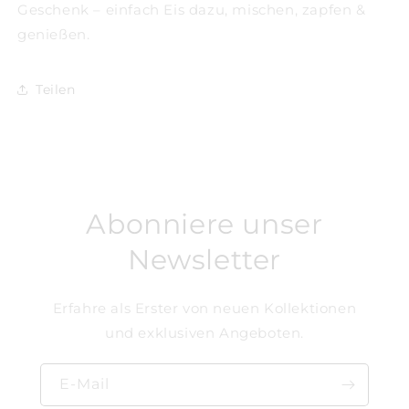
Geschenk – einfach Eis dazu, mischen, zapfen &
genießen.
Teilen
Abonniere unser
Newsletter
Erfahre als Erster von neuen Kollektionen
und exklusiven Angeboten.
E-Mail