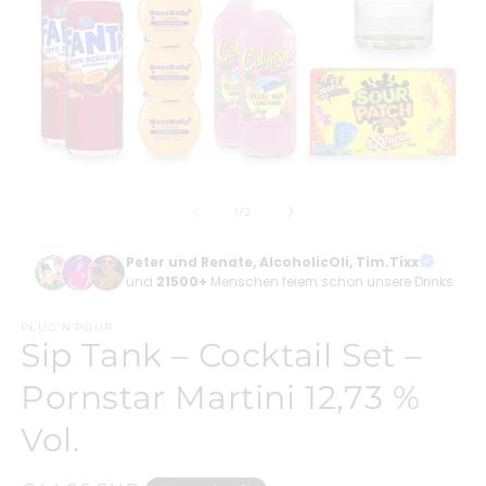
Medien
M
1
2
in
in
von
1
/
2
Modal
M
öffnen
ö
Peter und Renate, AlcoholicOli, Tim.Tixx
und
21500+
Menschen feiern schon unsere Drinks
PLUG'N'POUR
Sip Tank – Cocktail Set –
Pornstar Martini 12,73 %
Vol.