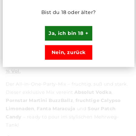
Zufriedenheitsgarantie
Steht dir bei Fragen zur Seite
Bist du 18 oder älter?
💡
Das Pfand wird automatisch beim Checkout
berechnet und separat ausgewiesen.
Ja, ich bin 18 +
🔞 Ab 18 + Jahren – Verkauf nur an volljährige
Personen.
Nein, zurück
🧊
Sip Tank – Cocktail Set – Pornstar Martini 12,73
% Vol.
Der All-in-One-Party-Mix – fruchtig, süß und stark.
Dieser exklusive Mix vereint
Absolut Vodka
,
Pornstar Martini BuzzBallz
,
fruchtige Calypso
Limonaden
,
Fanta Maracuja
und
Sour Patch
Candy
– ready to pour im stylischen Mehrweg-
Tank!