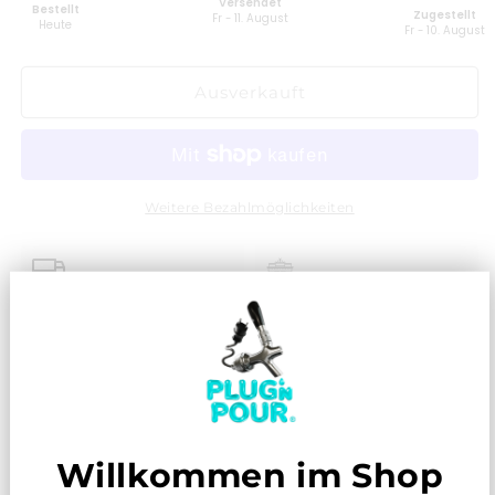
Versendet
Bestellt
Zugestellt
Sip
Sip
Fr - 11. August
Heute
Fr - 10. August
Tank
Tank
–
–
Cocktail
Cocktail
Ausverkauft
Set
Set
–
–
Pornstar
Pornstar
Martini
Martini
12,73
12,73
Weitere Bezahlmöglichkeiten
%
%
Vol.
Vol.
Blitz Versand
Deutsches Start-Up aus
Erfurt
In 1-2 Tagen bei dir zu Hause.
Unterstütze eine regionale
Marke
Persönlicher Service
14 Tage Rückgaberecht
Willkommen im Shop
24/7
Risikofrei dank