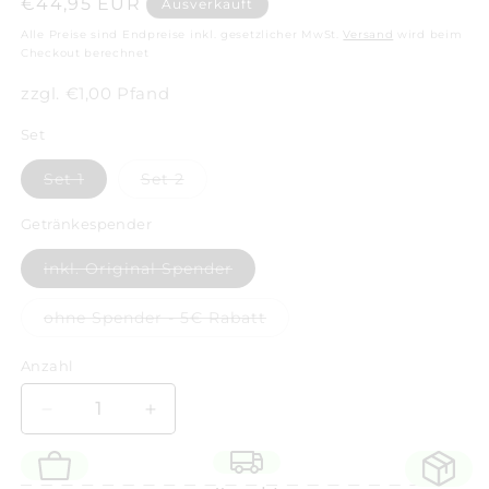
Normaler
€44,95 EUR
Ausverkauft
Preis
Alle Preise sind Endpreise inkl. gesetzlicher MwSt.
Versand
wird beim
Checkout berechnet
zzgl. €1,00 Pfand
Set
Variante
Variante
Set 1
Set 2
ausverkauft
ausverkauft
oder
oder
nicht
nicht
Getränkespender
verfügbar
verfügbar
Variante
inkl. Original Spender
ausverkauft
oder
nicht
Variante
ohne Spender - 5€ Rabatt
verfügbar
ausverkauft
oder
nicht
Anzahl
Anzahl
verfügbar
Verringere
Erhöhe
die
die
Menge
Menge
für
für