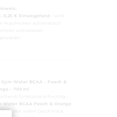
inweis:
l. 0,25 € Einwegpfand
– wird
m Auschecken automatisch
echnet und separat
gewiesen.
 Gym Water BCAA – Peach &
nge – 700 ml
ischend, funktional & fruchtig –
 Water BCAA Peach & Orange
fert dir den vollen Geschmack