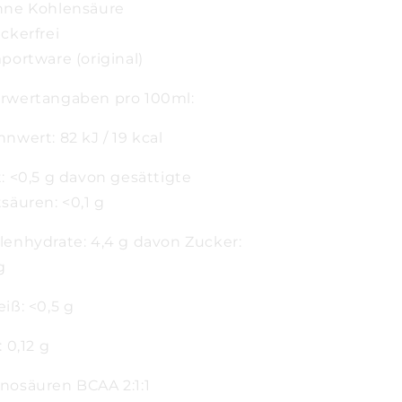
hne Kohlensäure
ckerfrei
portware (original)
rwertangaben pro 100ml:
nwert: 82 kJ / 19 kcal
t: <0,5 g davon gesättigte
säuren: <0,1 g
lenhydrate: 4,4 g davon Zucker:
g
iß: <0,5 g
: 0,12 g
nosäuren BCAA 2:1:1