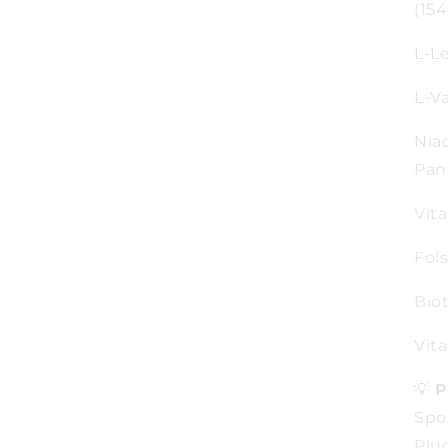
(15
L-L
L-V
Niac
Pan
Vita
Fols
Biot
Vita
💡
P
Spo
Plug