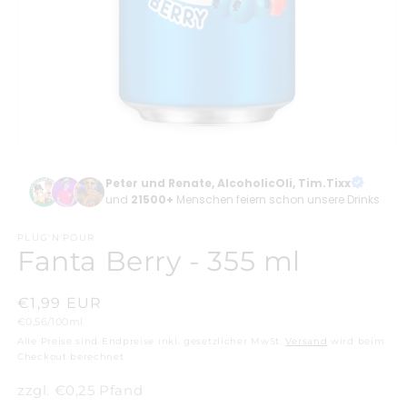
Medien
1
in
Peter und Renate, AlcoholicOli, Tim.Tixx
Modal
und
21500+
Menschen feiern schon unsere Drinks
öffnen
PLUG'N'POUR
Fanta Berry - 355 ml
Normaler
€1,99 EUR
Grundpreis
€0,56/100ml
Preis
Alle Preise sind Endpreise inkl. gesetzlicher MwSt.
Versand
wird beim
Checkout berechnet
zzgl. €0,25 Pfand