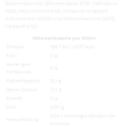
Säuerungsmittel (Zitronensäure E330, Apfelsäure
E296, Natriumcitrat E331, Konservierungsstoff
Kaliumsorbat (E202) und Natriumbenzoat (E211),
Farbstoff E133.
Nährwerttabelle pro 100ml
Energie:
188,7 kJ / 45,07 kcal
Fett:
0 g
davon ges.
0 g
Fettsäuren:
Kohlenhydrate:
12,1 g
davon Zucker:
12,1 g
Eiweiß:
0 g
Salz:
0,02 g
USA / Vereinigte Staaten von
Herkunftsland
Amerika