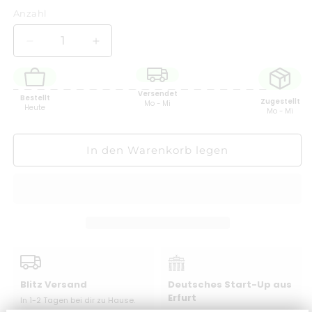
Anzahl
Anzahl
Verringere
Erhöhe
die
die
Menge
Menge
für
für
Versendet
Bestellt
Zugestellt
Fanta
Fanta
Mo - Mi
Heute
Mo - Mi
Berry
Berry
-
-
355
355
In den Warenkorb legen
ml
ml
Blitz Versand
Deutsches Start-Up aus
Erfurt
In 1-2 Tagen bei dir zu Hause.