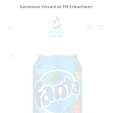
Direkt
zum
Kostenloser Versand ab 99€ Einkaufswert
Inhalt
Warenkorb
duktinformationen
ingen